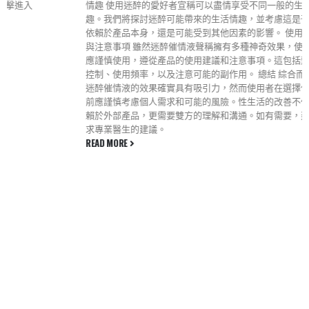
情趣 使用迷醉的愛好者宣稱可以盡情享受不同一般的生活情
趣。我們將探討迷醉可能帶來的生活情趣，並考慮這是否僅僅
依賴於產品本身，還是可能受到其他因素的影響。 使用建議
與注意事項 雖然迷醉催情液聲稱擁有多種神奇效果，使用者
應謹慎使用，遵從產品的使用建議和注意事項。這包括劑量的
控制、使用頻率，以及注意可能的副作用。 總結 綜合而言，
迷醉催情液的效果確實具有吸引力，然而使用者在選擇使用之
前應謹慎考慮個人需求和可能的風險。性生活的改善不僅僅依
賴於外部產品，更需要雙方的理解和溝通。如有需要，建議尋
求專業醫生的建議。
READ MORE