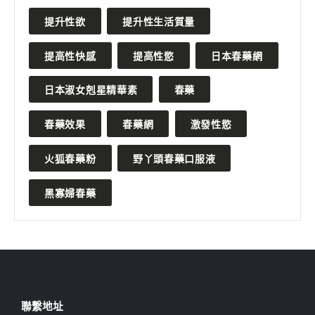
提升性欲
提升性生活質量
提高性快感
提高性慾
日本春藥網
日本淑女剋星精華素
春藥
春藥效果
春藥網
激發性慾
火狐春藥粉
野丫頭春藥口服液
黑寡婦春藥
聯繫地址