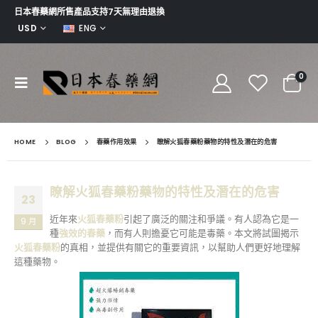
日本春藥網所售產品支持7天無理由退換
USD
ENG
0
HOME
BLOG
春藥作用效果
瞭解火狐春藥粉藥物的特性及潛在的危害
瞭解火狐春藥粉藥物的特性及潛在的危害
23
近年來
火狐春藥粉
引起了廣泛的關注和爭議。有人認為它是一
9 月
種
強效的春藥
，而有人則擔憂它可能是毒藥。本文將試圖揭示
火狐春藥粉
的真相，並提供有關它的重要資訊，以幫助人們更好地理解
這種藥物。