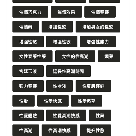
催情巧克力
催情效果
催情春藥
催情藥
增加性慾
增加男女的性慾
增強性慾
增強性欲
增強性能力
女性春藥性藥
女性的性高潮
媚藥
宮廷玉液
延長性高潮時間
強力春藥
性冷淡
性反應遲鈍
性愛
性愛快感
性愛慾望
性愛體驗
性愛高潮快感
性藥
性高潮
性高潮快感
提升性慾