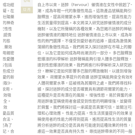
04
自上市以來，迷醉（Fervour）催情液在女性中掀起了一股熱
12 月
潮，成為年輕一代的象徵性用品。這款產品號稱能夠引發多巴
胺釋放，提高荷爾蒙水準，進而增強性慾，提高性能力，使性
生活質量得到提高。本文將深入研究迷醉催情液的成分、作用
機制，以及它所聲稱的各種效果，為您揭示迷醉的神秘面紗。
迷醉催情液的獨特地位 迷醉催情液自上市以來，成為年輕女
性的熱門選擇，不僅受到愛好者的追捧，還成為激情美少女和
蕩婦的象徵性用品。我們將深入探討迷醉在市場上的獨特地
位，以及它是如何成為時尚潮流的一部分。 多巴胺釋放與性
慾爆漲的科學解析 迷醉聲稱能夠引發人體多巴胺釋放，進而
達到性慾爆漲的效果。我們將進行科學解析深入研究迷醉的成
分，瞭解它是如何影響多巴胺的釋放機制，以達到增強性慾的
效果。 荷爾蒙水準提升的奇蹟 迷醉宣稱能夠安全有效地提高
人體荷爾蒙水準，這被視為其獨特之處。我們將尋找科學依
據，探討迷醉的成分是否確實具有調節荷爾蒙的能力，並評估
這種提升是否有潛在的風險。 增強性慾，易於興奮的承諾 使
用迷醉後宣稱使用者會感受到性慾的明顯增強，並變得更加易
於興奮。我們將探討這一承諾是否真實可信，並關注可能的生
理和心理效應。 性能力提高，性生活質量提升的效果 迷醉聲
稱使用者的性能力將得到提高，進而提高性生活的質量。我們
將分析迷醉的成分是否具有可能達到這種效果的特性，同時考
慮這一效果是否具有持久性。 尋找迷醉帶來的不同一般生活