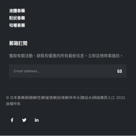
液體春藥
粉狀春藥
咀嚼春藥
郵箱訂閱
獲取有關活動、銷售和優惠的所有最新信息。
立即註冊時事通訊。
© 日本春藥網|媚藥|性藥|催情藥|迷魂藥|乖乖水|聽話水|網絡購買入口. 2022.
版權所有